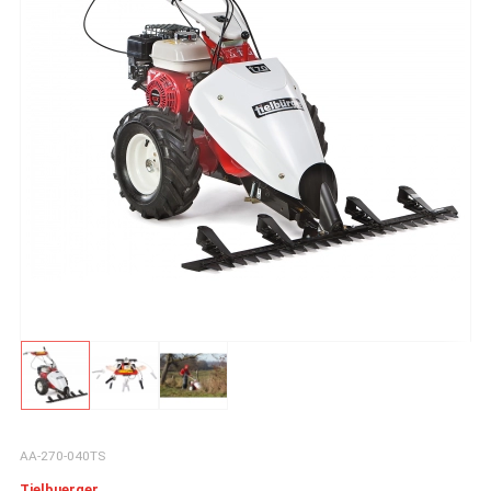
AA-270-040TS
Tielbuerger