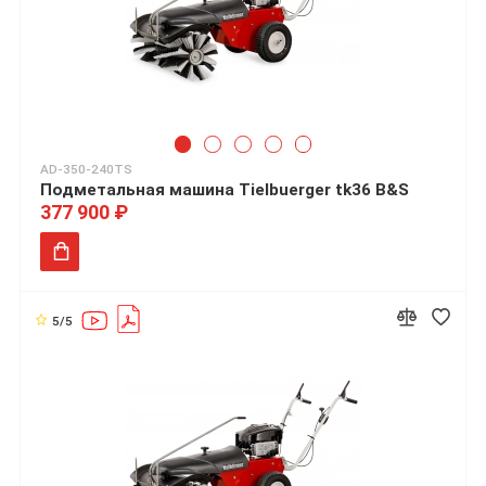
AD-350-240TS
Подметальная машина Tielbuerger tk36 B&S
377 900 ₽
5/5