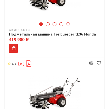
AD-352-440TS
Подметальная машина Tielbuerger tk36 Honda
419 900 ₽
5/5