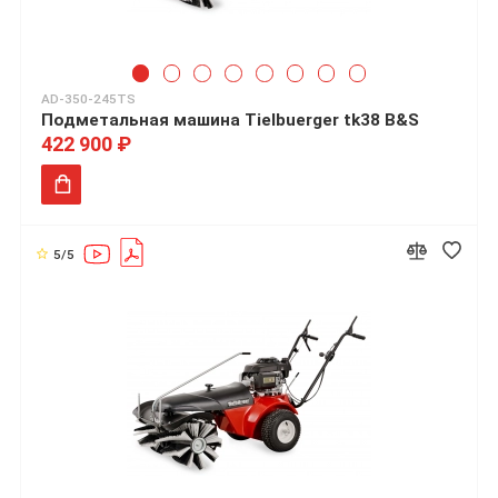
AD-350-245TS
Подметальная машина Tielbuerger tk38 B&S
422 900 ₽
5/5