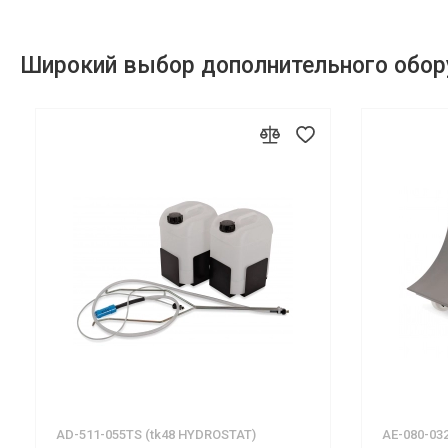
Широкий выбор дополнительного обор
AD-511-055TS (tk48 HYDROSTAT)
AE-080-03