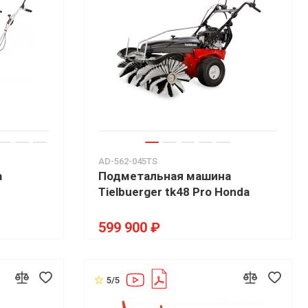
AD-562-045TS
а
Подметальная машина
Tielbuerger tk48 Pro Honda
599 900 ₽
5/5