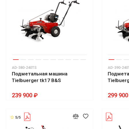
AD-380-240TS
AD-390-240
Подметальная машина
Подмета
Tielbuerger tk17 B&S
Tielbuer
239 900 ₽
299 900
5/5