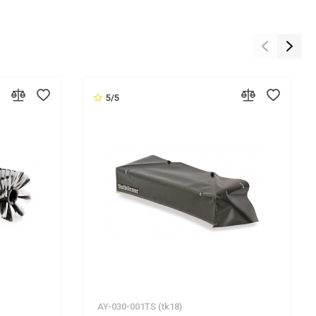
5/5
AY-030-001TS (tk18)