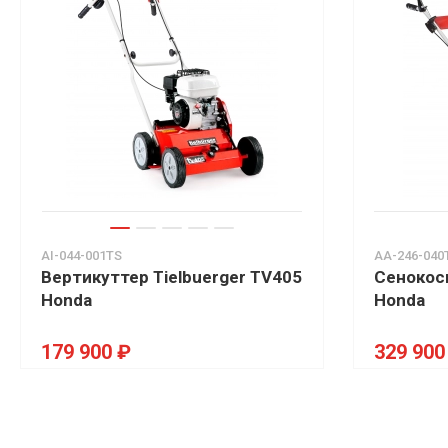
AI-044-001TS
AA-246-040
Вертикуттер Tielbuerger TV405
Сенокоси
Honda
Honda
179 900 ₽
329 900