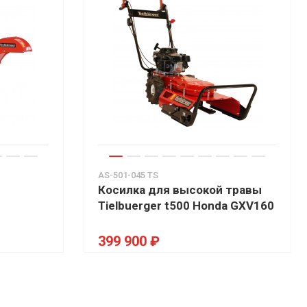
AS-501-045 TS
Косилка для высокой травы
Tielbuerger t500 Honda GXV160
399 900 ₽