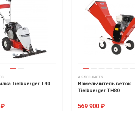
TS
AK-503-040TS
лка Tielbuerger T40
Измельчитель веток
Tielbuerger TH80
 ₽
569 900 ₽