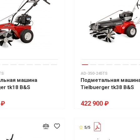
TS
AD-350-245TS
льная машина
Подметальная машин
ger tk18 B&S
Tielbuerger tk38 B&S
 ₽
422 900 ₽
5/5