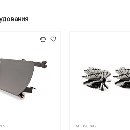
удования
2TS
AD-120-085