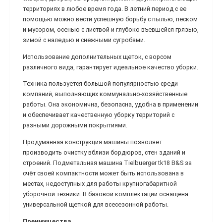
территориях в любое время года. В летний период с ее
помощью можно вести успешную борьбу с пылью, песком
и мусором, осенью с листвой и глубоко въевшейся грязью,
зимой с наледью и снежными сугробами.
Использование дополнительных щеток, с ворсом
различного вида, гарантирует идеальное качество уборки.
Техника пользуется большой популярностью среди
компаний, выполняющих коммунально-хозяйственные
работы. Она экономична, безопасна, удобна в применении
и обеспечивает качественную уборку территорий с
разными дорожными покрытиями.
Продуманная конструкция машины позволяет
производить очистку вблизи бордюров, стен зданий и
строений. Подметальная машина Tielbuerger tk18 B&S за
счёт своей компактности может быть использована в
местах, недоступных для работы крупногабаритной
уборочной техники. В базовой комплектации оснащена
универсальной щеткой для всесезонной работы.
Преимущества