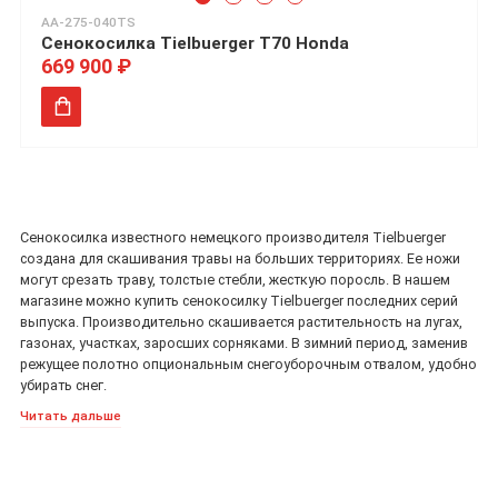
AA-275-040TS
Сенокосилка Tielbuerger T70 Honda
669 900 ₽
Сенокосилка известного немецкого производителя Tielbuerger
создана для скашивания травы на больших территориях. Ее ножи
могут срезать траву, толстые стебли, жесткую поросль. В нашем
магазине можно купить сенокосилку Tielbuerger последних серий
выпуска. Производительно скашивается растительность на лугах,
газонах, участках, заросших сорняками. В зимний период, заменив
режущее полотно опциональным снегоуборочным отвалом, удобно
убирать снег.
Читать дальше
Конструкция
Особенность сенокосилки Tielbuerger в широкой режущей части.