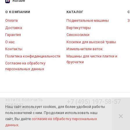
Rutube
О КОМПАНИИ
КАТАЛОГ
С
Оплата
Подметальные машины
З
Доставка
Вертикуттеры
Гарантия
Сенокосилки
О нас
Косилки для высокой травы
Контакты
Измельчители веток
Политика конфиденциальности
Машины для чистки плитки и
брусчатки
Согласие на обработку
персональных данных
ХОТИТЕ ПОЛУЧИТЬ
+7 (495) 197-58-57
СКИДКУ?
Наш сайт использует cookies, для более удобной работы
ПОДПИШИТЕСЬ
пользователей с ним. Продолжая использовать наш
Подписаться
сайт, Вы даёте
согласие на обработку персональных
данных
.