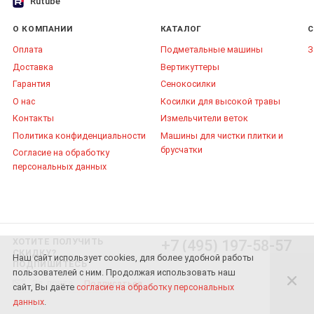
Rutube
О КОМПАНИИ
КАТАЛОГ
С
Оплата
Подметальные машины
З
Доставка
Вертикуттеры
Гарантия
Сенокосилки
О нас
Косилки для высокой травы
Контакты
Измельчители веток
Политика конфиденциальности
Машины для чистки плитки и
брусчатки
Согласие на обработку
персональных данных
ХОТИТЕ ПОЛУЧИТЬ
+7 (495) 197-58-57
СКИДКУ?
Наш сайт использует cookies, для более удобной работы
ПОДПИШИТЕСЬ
пользователей с ним. Продолжая использовать наш
Подписаться
сайт, Вы даёте
согласие на обработку персональных
данных
.