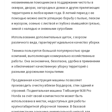
незаменимым помощником в поддержании чистоты в
скверах, дворах, загородных домах и других прилегающих
территориях в любое время года. В летний период с ее
помощью можно вести успешную борьбу с пылью, песком
и мусором, осенью с листвой и глубоко въевшейся грязью,
зимой с наледью и снежными сугробами.
Использование дополнительных щеток, с ворсом
различного вида, гарантирует идеальное качество уборки.
Техника пользуется большой популярностью среди
компаний, выполняющих коммунально-хозяйственные
работы. Она экономична, безопасна, удобна в применении
и обеспечивает качественную уборку территорий с
разными дорожными покрытиями.
Продуманная конструкция машины позволяет
производить очистку вблизи бордюров, стен зданий и
строений. Подметальная машина Tielbuerger tk38 Pro
Honda за счёт своей компактности может быть
использована в местах, недоступных для работы
крупногабаритной уборочной техники. В базовой
комплектации оснащена универсальной щеткой для