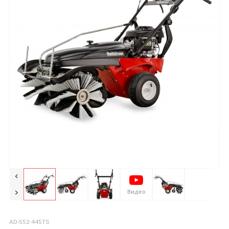
Видео
AD-552-445TS