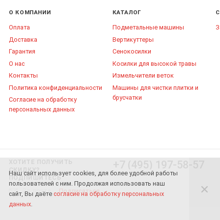
О КОМПАНИИ
КАТАЛОГ
С
Оплата
Подметальные машины
З
Доставка
Вертикуттеры
Гарантия
Сенокосилки
О нас
Косилки для высокой травы
Контакты
Измельчители веток
Политика конфиденциальности
Машины для чистки плитки и
брусчатки
Согласие на обработку
персональных данных
ХОТИТЕ ПОЛУЧИТЬ
+7 (495) 197-58-57
СКИДКУ?
Наш сайт использует cookies, для более удобной работы
ПОДПИШИТЕСЬ
пользователей с ним. Продолжая использовать наш
Подписаться
сайт, Вы даёте
согласие на обработку персональных
данных
.