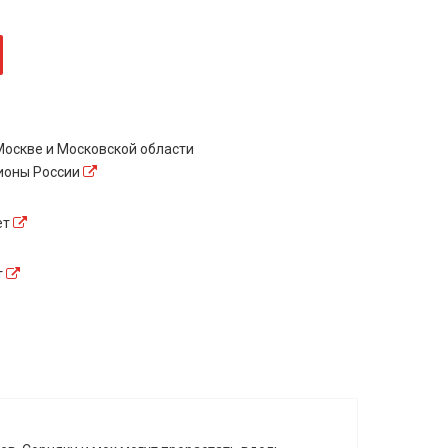
оскве и Московской области
гионы России
ет
т