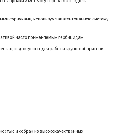
в. Сорняки и мох могут прорастать вдоль
ными сорняками, используя запатентованную систему
рнативой часто применяемым гербицидам.
местах, недоступных для работы крупногабаритной
ностью и собран из высококачественных