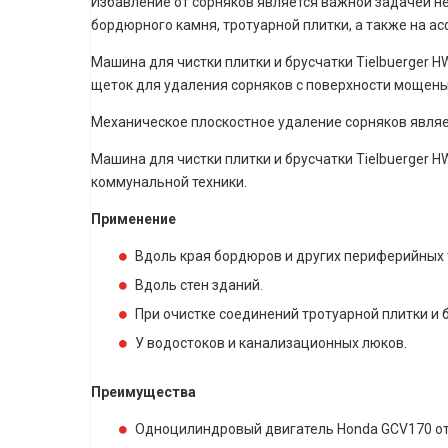
Избавление от сорняков является важной задачей не
бордюрного камня, тротуарной плитки, а также на а
Машина для чистки плитки и брусчатки Tielbuerger
щеток для удаления сорняков с поверхности мощены
Механическое плоскостное удаление сорняков явля
Машина для чистки плитки и брусчатки Tielbuerger 
коммунальной техники.
Применение
Вдоль края бордюров и других периферийных 
Вдоль стен зданий.
При очистке соединений тротуарной плитки и 
У водостоков и канализационных люков.
Преимущества
Одноцилиндровый двигатель Honda GCV170 от