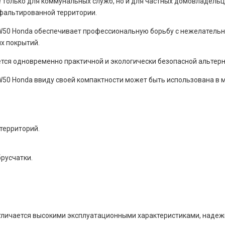
 только для коммунальных служб, но и для частных домовладельце
сфальтированной территории.
 HW50 Honda обеспечивает профессиональную борьбу с нежелатель
х покрытий.
ется одновременно практичной и экологически безопасной альте
HW50 Honda ввиду своей компактности может быть использована в 
территорий.
брусчатки.
личается высокими эксплуатационными характеристиками, надеж