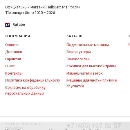
Официальный магазин Tielbuerger в России
Tielbuerger.Store 2020 – 2026
Rutube
О КОМПАНИИ
КАТАЛОГ
С
Оплата
Подметальные машины
З
Доставка
Вертикуттеры
Гарантия
Сенокосилки
О нас
Косилки для высокой травы
Контакты
Измельчители веток
Политика конфиденциальности
Машины для чистки плитки и
брусчатки
Согласие на обработку
персональных данных
ХОТИТЕ ПОЛУЧИТЬ
+7 (495) 197-58-57
СКИДКУ?