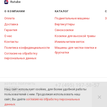
Rutube
О КОМПАНИИ
КАТАЛОГ
С
Оплата
Подметальные машины
З
Доставка
Вертикуттеры
Гарантия
Сенокосилки
О нас
Косилки для высокой травы
Контакты
Измельчители веток
Политика конфиденциальности
Машины для чистки плитки и
брусчатки
Согласие на обработку
персональных данных
ХОТИТЕ ПОЛУЧИТЬ
+7 (495) 197-58-57
СКИДКУ?
Наш сайт использует cookies, для более удобной работы
ПОДПИШИТЕСЬ
пользователей с ним. Продолжая использовать наш
Подписаться
сайт, Вы даёте
согласие на обработку персональных
данных
.