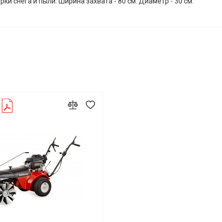
ки снега и пыли. Ширина захвата - 80 см. Диаметр - 30 см.