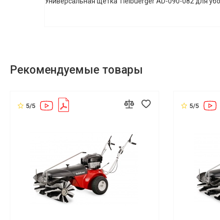
Универсальная щетка Tielbuerger AD-090-082 для убор
Рекомендуемые товары
5/5
5/5