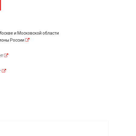
оскве и Московской области
гионы России
ет
т