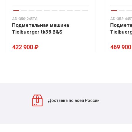
AD-350-245TS
AD-352-445
Подметальная машина
Подмета
Tielbuerger tk38 B&S
Tielbuer
422 900 ₽
469 900
Доставка по всей России