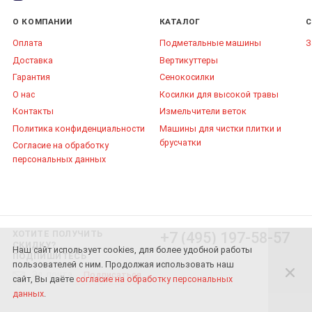
О КОМПАНИИ
КАТАЛОГ
С
Оплата
Подметальные машины
З
Доставка
Вертикуттеры
Гарантия
Сенокосилки
О нас
Косилки для высокой травы
Контакты
Измельчители веток
Политика конфиденциальности
Машины для чистки плитки и
брусчатки
Согласие на обработку
персональных данных
ХОТИТЕ ПОЛУЧИТЬ
+7 (495) 197-58-57
СКИДКУ?
Наш сайт использует cookies, для более удобной работы
ПОДПИШИТЕСЬ
пользователей с ним. Продолжая использовать наш
Подписаться
сайт, Вы даёте
согласие на обработку персональных
данных
.