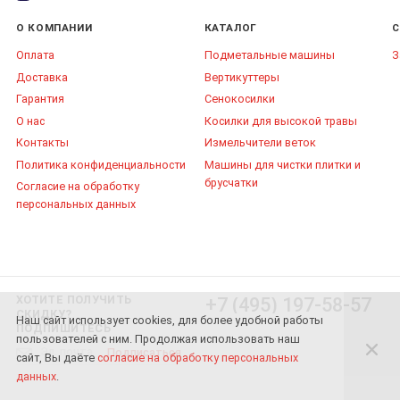
О КОМПАНИИ
КАТАЛОГ
С
Оплата
Подметальные машины
З
Доставка
Вертикуттеры
Гарантия
Сенокосилки
О нас
Косилки для высокой травы
Контакты
Измельчители веток
Политика конфиденциальности
Машины для чистки плитки и
брусчатки
Согласие на обработку
персональных данных
ХОТИТЕ ПОЛУЧИТЬ
+7 (495) 197-58-57
СКИДКУ?
Наш сайт использует cookies, для более удобной работы
ПОДПИШИТЕСЬ
пользователей с ним. Продолжая использовать наш
Подписаться
сайт, Вы даёте
согласие на обработку персональных
данных
.