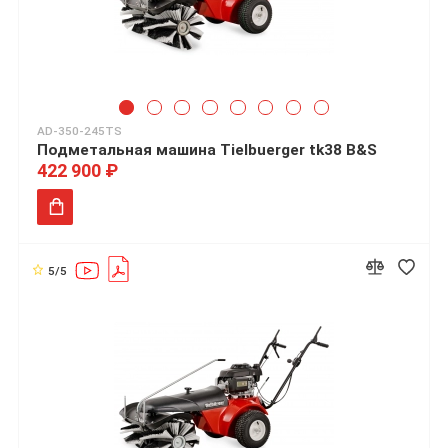
AD-350-245TS
Подметальная машина Tielbuerger tk38 B&S
422 900 ₽
5/5