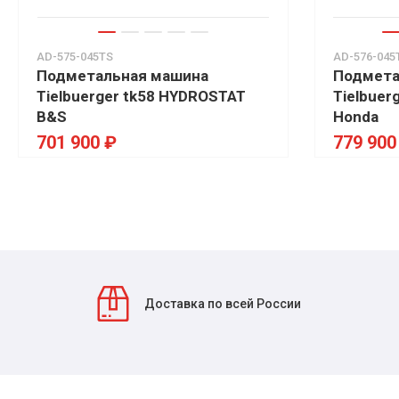
AD-575-045TS
AD-576-045
Подметальная машина
Подмета
Tielbuerger tk58 HYDROSTAT
Tielbuer
B&S
Honda
701 900 ₽
779 900
Доставка по всей России