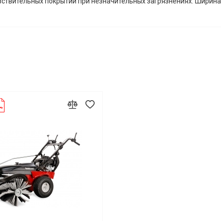
вствительных покрытий при незначительных загрязнениях. Ширина з