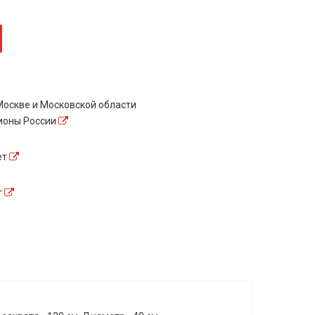
оскве и Московской области
гионы России
ет
т