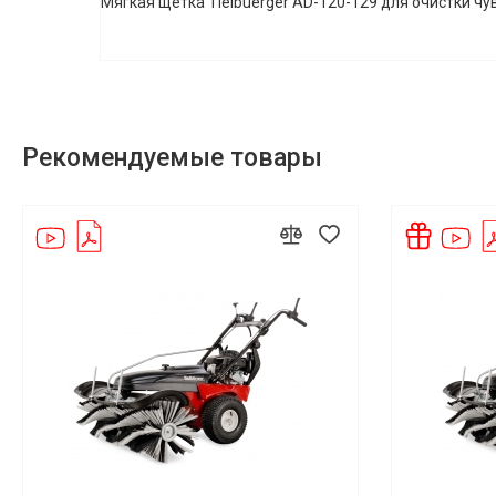
Мягкая щетка Tielbuerger AD-120-129 для очистки чу
Рекомендуемые товары