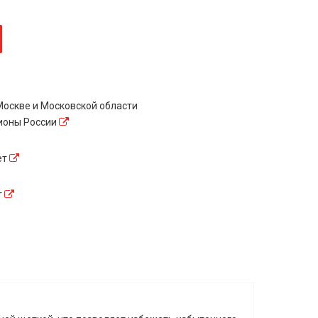
оскве и Московской области
гионы России
ет
т