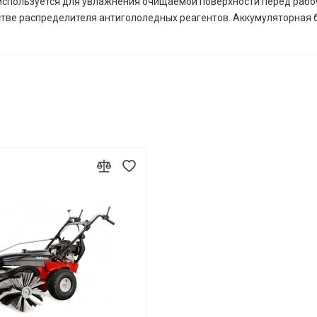
 используется для увлажнения очищаемой поверхности перед рабо
стве распределителя антигололедных реагентов. Аккумуляторная б