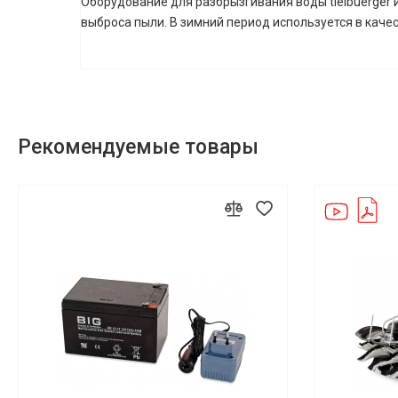
Оборудование для разбрызгивания воды tielbuerger
выброса пыли. В зимний период используется в каче
Рекомендуемые товары