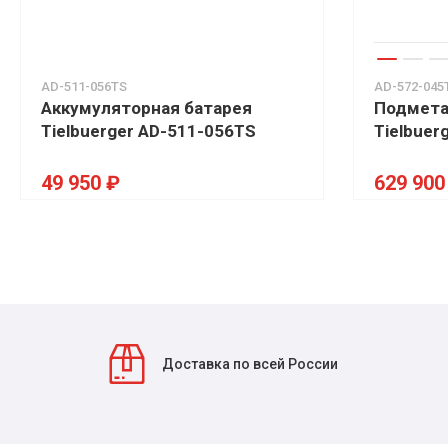
AD-511-056TS
AD-572-045
Аккумуляторная батарея
Подмета
Tielbuerger AD-511-056TS
Tielbuer
49 950 ₽
629 900
Доставка по всей России